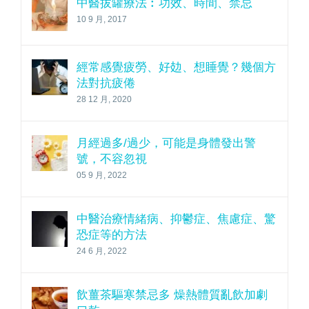
中醫拔罐療法︰功效、時間、禁忌
10 9 月, 2017
經常感覺疲勞、好攰、想睡覺？幾個方
法對抗疲倦
28 12 月, 2020
月經過多/過少，可能是身體發出警
號，不容忽視
05 9 月, 2022
中醫治療情緒病、抑鬱症、焦慮症、驚
恐症等的方法
24 6 月, 2022
飲薑茶驅寒禁忌多 燥熱體質亂飲加劇