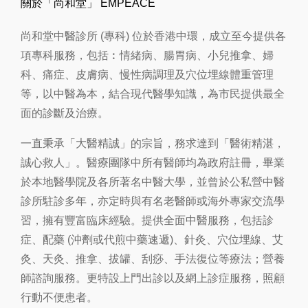
關於「尚和堂」 EMPEACE
知
識
尚和堂中醫診所 (專科) 位於香港中環，成立至今提供各
項專科服務，包括︰情緒病、腸胃病、小兒推拿、婦
科、痛症、皮膚病、慢性病調理及穴位埋線體重管理
等，以中醫為本，結合現代醫學知識，為市民提供最全
面的診斷及治療。
一直秉承「大醫精誠」的宗旨，務求達到「醫術精湛，
誠心救人」。醫療團隊中所有醫師均為政府註冊，畢業
於本地醫學院及各所著名中醫大學，並曾於公私營中醫
診所駐診多年，亦定時與有名老醫師或海外專家交流學
習，擁有豐富臨床經驗。提供全面
中醫服務
，包括診
症、配藥 (沖劑或代煎中藥速遞)、針灸、穴位埋線、艾
灸、
天灸
、推拿、拔罐、刮痧、手法復位等療法；營養
師諮詢服務。更特設上門出診以及網上診症服務，照顧
行動不便患者。