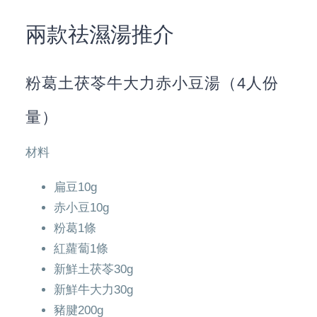
兩款祛濕湯推介
粉葛土茯苓牛大力赤小豆湯（4人份
量）
材料
扁豆10g
赤小豆10g
粉葛1條
紅蘿蔔1條
新鮮土茯苓30g
新鮮牛大力30g
豬腱200g