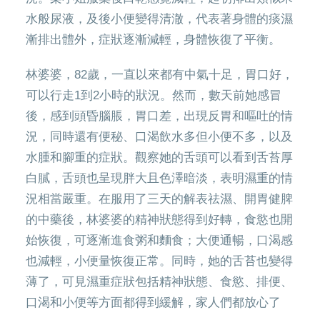
水般尿液，及後小便變得清澈，代表著身體的痰濕
漸排出體外，症狀逐漸減輕，身體恢復了平衡。
林婆婆，82歲，一直以來都有中氣十足，胃口好，
可以行走1到2小時的狀況。然而，數天前她感冒
後，感到頭昏腦脹，胃口差，出現反胃和嘔吐的情
況，同時還有便秘、口渴飲水多但小便不多，以及
水腫和腳重的症狀。觀察她的舌頭可以看到舌苔厚
白膩，舌頭也呈現胖大且色澤暗淡，表明濕重的情
況相當嚴重。在服用了三天的解表祛濕、開胃健脾
的中藥後，林婆婆的精神狀態得到好轉，食慾也開
始恢復，可逐漸進食粥和麵食；大便通暢，口渴感
也減輕，小便量恢復正常。同時，她的舌苔也變得
薄了，可見濕重症狀包括精神狀態、食慾、排便、
口渴和小便等方面都得到緩解，家人們都放心了