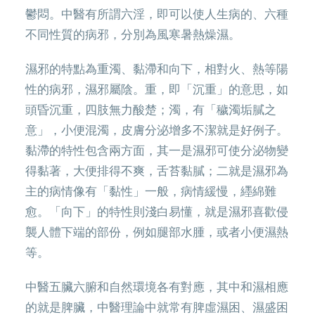
鬱悶。中醫有所謂六淫，即可以使人生病的、六種
不同性質的病邪，分別為風寒暑熱燥濕。
濕邪的特點為重濁、黏滯和向下，相對火、熱等陽
性的病邪，濕邪屬陰。重，即「沉重」的意思，如
頭昏沉重，四肢無力酸楚；濁，有「穢濁垢膩之
意」，小便混濁，皮膚分泌增多不潔就是好例子。
黏滯的特性包含兩方面，其一是濕邪可使分泌物變
得黏著，大便排得不爽，舌苔黏膩；二就是濕邪為
主的病情像有「黏性」一般，病情緩慢，纆綿難
愈。「向下」的特性則淺白易懂，就是濕邪喜歡侵
襲人體下端的部份，例如腿部水腫，或者小便濕熱
等。
中醫五臟六腑和自然環境各有對應，其中和濕相應
的就是脾臟，中醫理論中就常有脾虛濕困、濕盛困