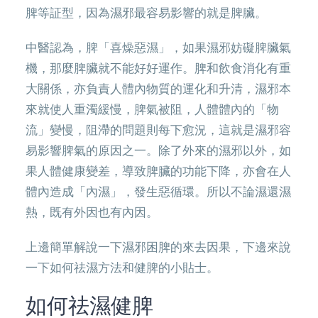
脾等証型，因為濕邪最容易影響的就是脾臟。
中醫認為，脾「喜燥惡濕」，如果濕邪妨礙脾臟氣
機，那麼脾臟就不能好好運作。脾和飲食消化有重
大關係，亦負責人體內物質的運化和升清，濕邪本
來就使人重濁緩慢，脾氣被阻，人體體內的「物
流」變慢，阻滯的問題則每下愈況，這就是濕邪容
易影響脾氣的原因之一。除了外來的濕邪以外，如
果人體健康變差，導致脾臟的功能下降，亦會在人
體內造成「內濕」，發生惡循環。所以不論濕還濕
熱，既有外因也有內因。
上邊簡單解說一下濕邪困脾的來去因果，下邊來說
一下如何祛濕方法和健脾的小貼士。
如何祛濕健脾