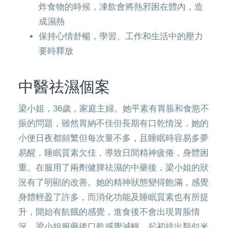
炸食物的時候，凍飲會將熱邪困在體內，造
成濕熱
保持心情舒暢，學習、工作和生活中的壓力
要時釋放
中醫祛濕個案
梁小姐，36歲，家庭主婦。她平素有胃脹和食慾不
振的問題，雖然胃納不佳但長期有口乾情況，她的
小便日夜都頻繁但每次量不多，且睡眠時容易多夢
易醒，睡眠質素欠佳，導致日間精神疲倦，身體困
重。在服用了兩劑健脾祛濕的中藥後，梁小姐的狀
況有了明顯的改善。她的精神狀態變得飽滿，感覺
身體輕盈了許多，而消化功能及睡眠質素也有所提
升，開始有飢餓的感覺，進食後不會出現胃脹情
況。梁小姐服藥後口乾感覺減輕，起初排出類似米