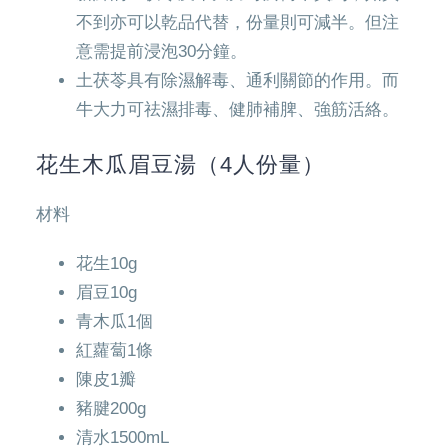
不到亦可以乾品代替，份量則可減半。但注
意需提前浸泡30分鐘。
土茯苓具有除濕解毒、通利關節的作用。而
牛大力可祛濕排毒、健肺補脾、強筋活絡。
花生木瓜眉豆湯（4人份量）
材料
花生10g
眉豆10g
青木瓜1個
紅蘿蔔1條
陳皮1瓣
豬腱200g
清水1500mL