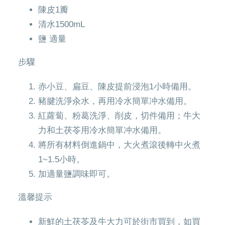
陳皮1瓣
清水1500mL
鹽 適量
步驟
赤小豆、扁豆、陳皮提前浸泡1小時備用。
豬腱洗淨汆水，再用冷水簡單冲水備用。
紅蘿蔔、粉葛洗淨、削皮，切件備用；牛大
力和土茯苓用冷水簡單冲水備用。
將所有材料倒進鍋中，大火煮滾後轉中火煮
1~1.5小時。
加適量鹽調味即可。
溫馨提示
新鮮的土茯苓及牛大力可於街市買到，如買