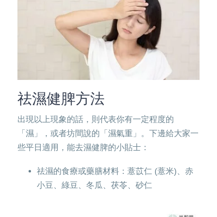
祛濕健脾方法
出現以上現象的話，則代表你有一定程度的
「濕」，或者坊間說的「濕氣重」。下邊給大家一
些平日適用，能去濕健脾的小貼士：
祛濕的食療或藥膳材料：薏苡仁 (薏米)、赤
小豆、綠豆、冬瓜、茯苓、砂仁