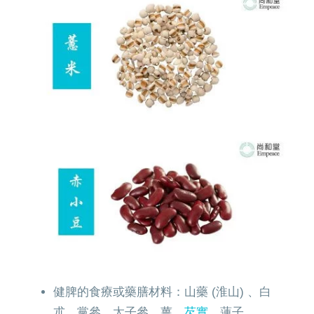
健脾的食療或藥膳材料：山藥 (淮山) 、白
朮、黨參、太子參、薑、
芡實
、蓮子