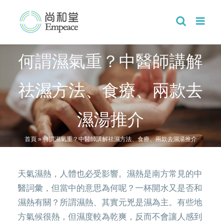
Skip
to
content
何謂濕氣重？中醫師講解
祛濕方法、食療、兩款去
濕湯推介
首頁
»
何謂濕氣重？中醫師講解祛濕方法、食療、兩款去濕湯推介
天氣濕熱，人體也必受影響。濕熱是南方常見的中
醫詞彙，但當中的意思為何呢？一杯開水又是否和
濕熱有關？所謂濕熱、其實元兇是濕為主。有些地
方氣候很熱，但濕度較為乾爽，反而不會讓人感到