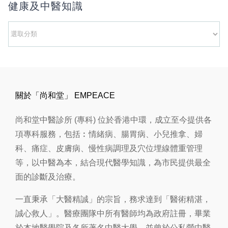
健康及中醫知識
健
康
及
中
醫
關於「尚和堂」 EMPEACE
知
識
尚和堂中醫診所 (專科) 位於香港中環，成立至今提供各
項專科服務，包括︰情緒病、腸胃病、小兒推拿、婦
科、痛症、皮膚病、慢性病調理及穴位埋線體重管理
等，以中醫為本，結合現代醫學知識，為市民提供最全
面的診斷及治療。
一直秉承「大醫精誠」的宗旨，務求達到「醫術精湛，
誠心救人」。醫療團隊中所有醫師均為政府註冊，畢業
於本地醫學院及各所著名中醫大學，並曾於公私營中醫